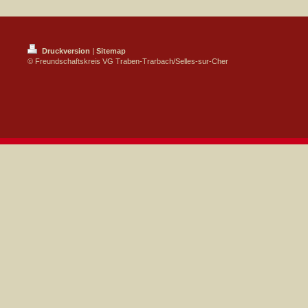
Druckversion
|
Sitemap
© Freundschaftskreis VG Traben-Trarbach/Selles-sur-Cher