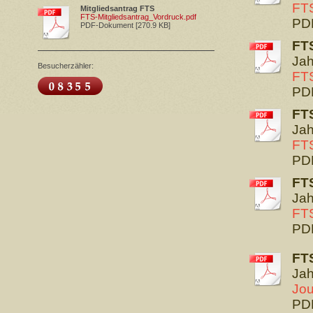
FTS
Mitgliedsantrag FTS
FTS-Mitgliedsantrag_Vordruck.pdf
PDF
PDF-Dokument [270.9 KB]
FT
Jah
Besucherzähler:
FTS
PDF
FT
Jah
FTS
PDF
FT
Jah
FTS
PDF
FT
Jah
Jou
PDF