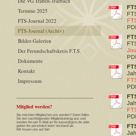
Die VG Traben-Trarbach
FT
Termine 2025
FTS
FTS-Journal 2022
FTS
PDF
FTS-Journal (Archiv)
FT
Bilder-Galerien
FTS
Jou
Der Freundschaftskreis F.T.S.
PDF
Dokumente
FT
Kontakt
Jah
FTS
Impressum
PDF
FT
Jah
Mitglied werden?
FTS
Sie möchten Mitglied bei uns werden? Dann füllen
PDF
Sie den nachfolgenden Mitgliedsantrag aus und
senden ihn per E-Mail an fts-kasse@gmx.de oder
FT
geben ihn persönlich beim Vorstand ab.
Wir freuen uns auf Sie!
Jah